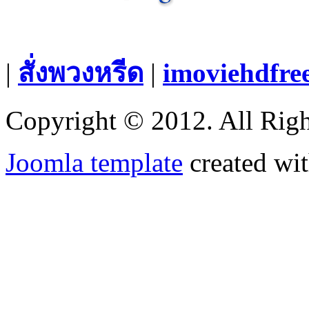
|
สั่งพวงหรีด
|
imoviehdfre
Copyright © 2012. All Righ
Joomla template
created wit