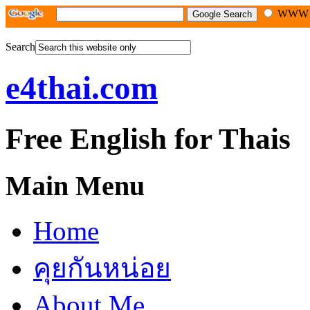
WW
Search
e4thai.com
Free English for Thais
Main Menu
Home
คุยกันหน่อย
About Me