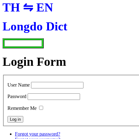
TH ⇋ EN
Longdo Dict
Login Form
User Name
Password
Remember Me
Forgot your password?