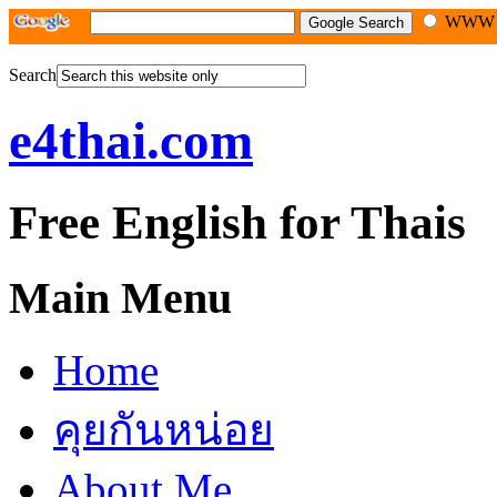
WW
Search
e4thai.com
Free English for Thais
Main Menu
Home
คุยกันหน่อย
About Me