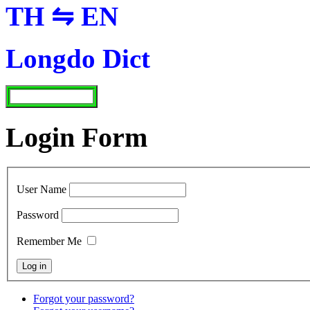
TH ⇋ EN
Longdo Dict
Login Form
User Name
Password
Remember Me
Forgot your password?