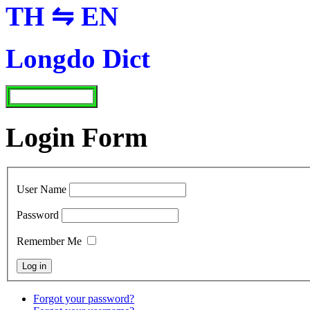
TH ⇋ EN
Longdo Dict
Login Form
User Name
Password
Remember Me
Forgot your password?