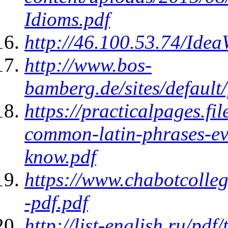
Idioms.pdf
http://46.100.53.74/Ide
http://www.bos-
bamberg.de/sites/defaul
https://practicalpages.f
common-latin-phrases-ev
know.pdf
https://www.chabotcolle
-pdf.pdf
http://list-english.ru/pdf/