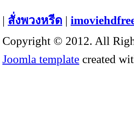
|
สั่งพวงหรีด
|
imoviehdfre
Copyright © 2012. All Righ
Joomla template
created wit