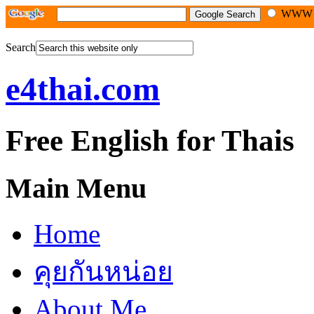
WW
Search
e4thai.com
Free English for Thais
Main Menu
Home
คุยกันหน่อย
About Me