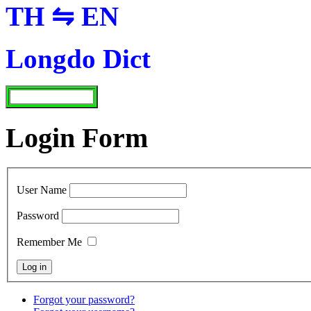
TH ⇋ EN
Longdo Dict
Login Form
User Name
Password
Remember Me
Forgot your password?