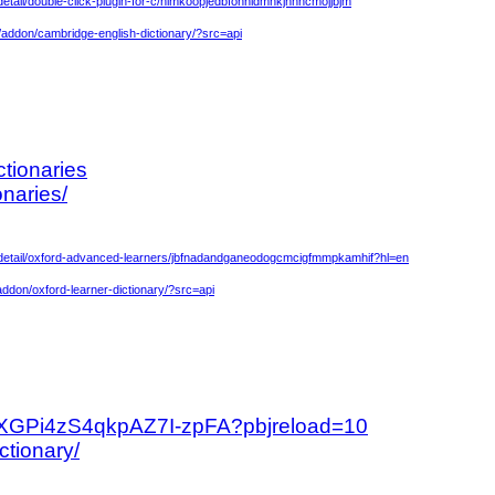
etail/double-click-plugin-for-c/himkoopjedbfonnldmnkjhhncmojjbjm
x/addon/cambridge-english-dictionary/?src=api
tionaries
naries/
/detail/oxford-advanced-learners/jbfnadandganeodogcmcigfmmpkamhif?hl=en
/addon/oxford-learner-dictionary/?src=api
bXGPi4zS4qkpAZ7I-zpFA?pbjreload=10
tionary/