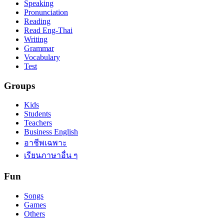
Speaking
Pronunciation
Reading
Read Eng-Thai
Writing
Grammar
Vocabulary
Test
Groups
Kids
Students
Teachers
Business English
อาชีพเฉพาะ
เรียนภาษาอื่น ๆ
Fun
Songs
Games
Others