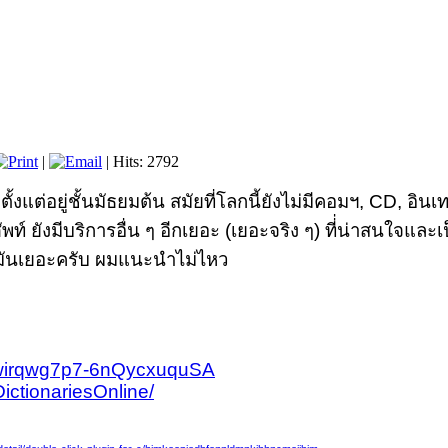
|
| Hits: 2792
่อยู่ชั้นมัธยมต้น สมัยที่โลกนี้ยังไม่มีคอมฯ, CD, อินเทอ
ังมีบริการอื่น ๆ อีกเยอะ (เยอะจริง ๆ) ที่่น่าสนใจและ
 มันเยอะครับ ผมแนะนำไม่ไหว
nwirqwg7p7-6nQycxuquSA
ctionariesOnline/