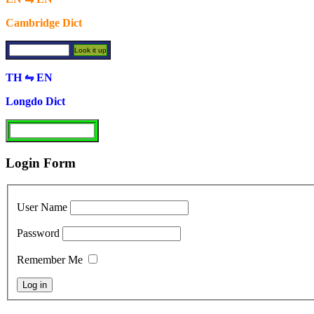
Cambridge Dict
TH ⇋ EN
Longdo Dict
Login Form
User Name
Password
Remember Me