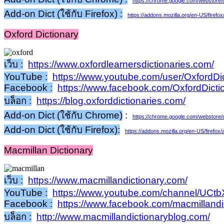
https://chrome.google.com/webstore/d
Add-on Dict (ใช้กับ Firefox) :
https://addons.mozilla.org/en-US/firefo
Oxford Dictionary
เว็บ :
https://www.oxfordlearnersdictionaries.com/
YouTube :
https://www.youtube.com/user/OxfordDic
Facebook :
https://www.facebook.com/OxfordDictio
บล็อก :
https://blog.oxforddictionaries.com/
Add-on Dict (ใช้กับ Chrome)
:
https://chrome.google.com/webstore
Add-on Dict (ใช้กับ Firefox):
https://addons.mozilla.org/en-US/firefox
Macmillan Dictionary
เว็บ :
https://www.macmillandictionary.com/
YouTube :
https://www.youtube.com/channel/UCt
Facebook :
https://www.facebook.com/macmillandic
บล็อก :
http://www.macmillandictionaryblog.com/