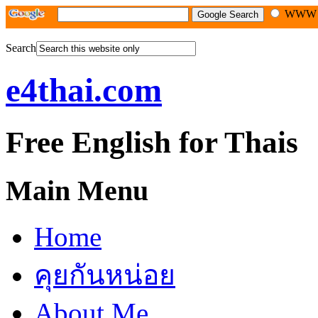
WW
Search
e4thai.com
Free English for Thais
Main Menu
Home
คุยกันหน่อย
About Me