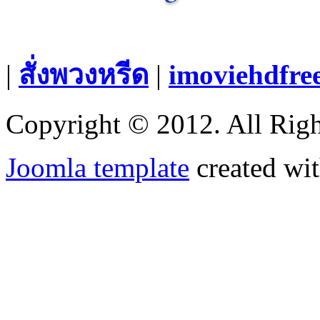
|
สั่งพวงหรีด
|
imoviehdfre
Copyright © 2012. All Righ
Joomla template
created wit