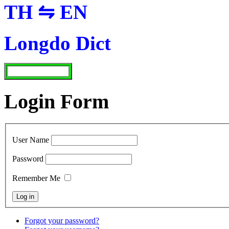
TH ⇋ EN
Longdo Dict
Login Form
User Name
Password
Remember Me
Forgot your password?