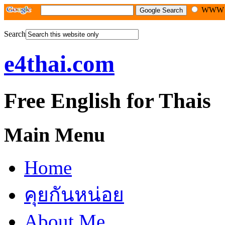
WW
Search
e4thai.com
Free English for Thais
Main Menu
Home
คุยกันหน่อย
About Me