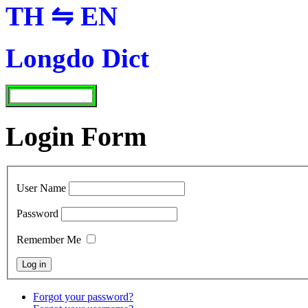
TH ⇋ EN
Longdo Dict
Login Form
User Name
Password
Remember Me
Forgot your password?