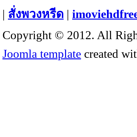
|
สั่งพวงหรีด
|
imoviehdfre
Copyright © 2012. All Righ
Joomla template
created wit