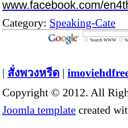
www.facebook.com/en4t
Category:
Speaking-Cate
Search WWW
Se
|
สั่งพวงหรีด
|
imoviehdfre
Copyright © 2012. All Righ
Joomla template
created wit