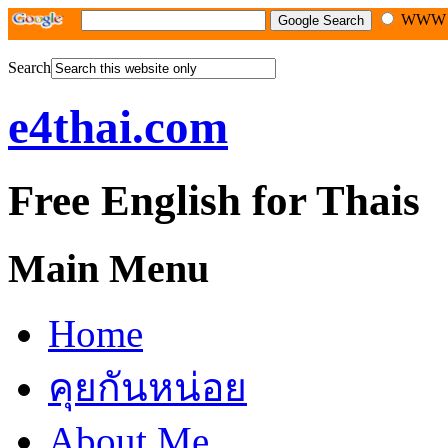
WW
Search
e4thai.com
Free English for Thais
Main Menu
Home
คุยกันหน่อย
About Me