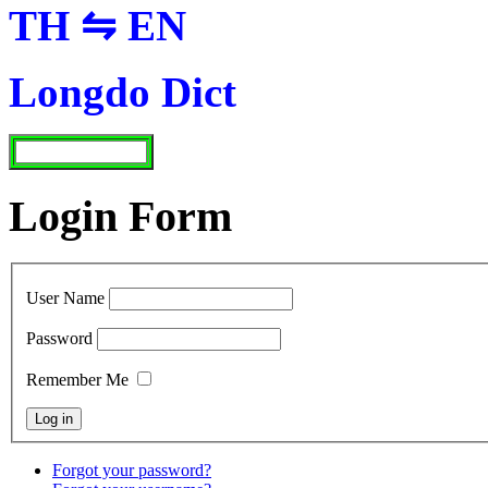
TH ⇋ EN
Longdo Dict
Login Form
User Name
Password
Remember Me
Forgot your password?