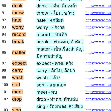
drink
drink - ดื่ม, ดื่มเหล้า
90
https://www.macm
throw
throw - โยน, ขว้าง
91
https://www.mac
hate
hate -เกลียด
92
https://www.macm
worry
worry - กังวล
93
https://www.mac
record
record - บันทึก
94
https://www.mac
break
break - ทำแตก, ทำหัก,
95
https://www.mac
matter - เป็นเรื่องสำคัญ,
matter
96
https://www.macm
มีความสำคัญ
expect
expect - คาด, หวัง
97
https://www.mac
carry
carry - ถือไป, ถือมา
98
https://www.macm
wash
wash - ล้าง
99
https://www.mac
sort
sort - แยกแยะ
100
https://www.macm
meet
meet - พบ
101
https://www.mac
drop
drop - ทำตก, ทำหล่น
102
https://www.mac
sing - ร้องเพลง, ส่งเสียง
sing
103
https://www.macm