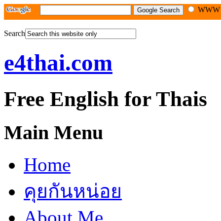
WW
Search
e4thai.com
Free English for Thais
Main Menu
Home
คุยกันหน่อย
About Me