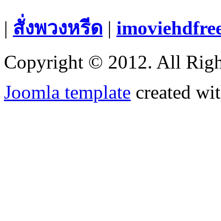
|
สั่งพวงหรีด
|
imoviehdfre
Copyright © 2012. All Righ
Joomla template
created wit