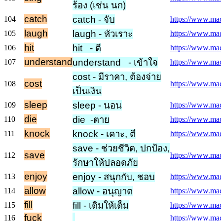
ร้อง (เช่น นก)
catch
catch - จับ
104
https://www.macm
laugh
laugh - หัวเราะ
105
https://www.mac
hit
hit - ตี
106
https://www.macm
understand
understand - เข้าใจ
107
https://www.mac
cost - มีราคา, ต้องจ่าย
cost
108
https://www.macm
เป็นเงิน
sleep
sleep - นอน
109
https://www.macm
die
die -ตาย
110
https://www.macm
knock
knock - เคาะ, ตี
111
https://www.mac
save - ช่วยชีวิต, ปกป้อง,
save
112
https://www.mac
รักษาให้ปลอดภัย
enjoy
enjoy - สนุกกับ, ชอบ
113
https://www.mac
allow
allow - อนุญาต
114
https://www.mac
fill
fill - เติมให้เต็ม
115
https://www.macm
fuck
116
https://www.mac