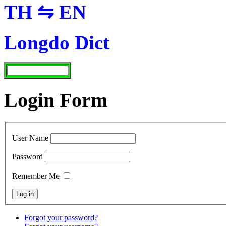
TH ⇋ EN
Longdo Dict
Login Form
User Name
Password
Remember Me
Forgot your password?