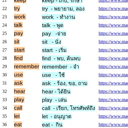
keep
keep - เก็บ, รักษา
21
https://www.mac
try
try - พยายาม, ลอง
22
https://www.macm
work
work - ทำงาน
23
https://www.mac
talk
talk - พูด
24
https://www.macm
pay
pay -จ่าย
25
https://www.mac
sit
sit - นั่ง
26
https://www.macm
start
start - เริ่ม
27
https://www.macm
find
find - พบ, ค้นพบ
28
https://www.macm
remember
remember - จำ
29
https://www.mac
use
use - ใช้
30
https://www.mac
ask
ask - ร้อง, ขอ, ถาม
31
https://www.mac
hear
hear - ได้ยิน
32
https://www.mac
play
play - เล่น
33
https://www.mac
call
call - เรียก, โทรศัพท์ถึง
34
https://www.macm
let
let - อนุญาต
35
https://www.macm
eat
eat - กิน
36
https://www.macm