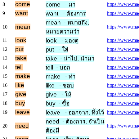
come
come - มา
8
https://www.mac
want
want - ต้องการ
9
https://www.mac
mean - หมายถึง,
mean
10
https://www.mac
หมายความว่า
look
look - มองดู
11
https://www.mac
put
put - ใส่
12
https://www.macm
take
take - นำไป, นำมา
13
https://www.macm
tell
tell - บอก
14
https://www.macm
make
make - ทำ
15
https://www.mac
like
like - ชอบ
16
https://www.macm
give
give - ให้
17
https://www.mac
buy
buy - ซื้อ
18
https://www.mac
leave
leave - ออกจาก, ทิ้งไว้
19
https://www.macm
need - ต้องการ, จำเป็น
need
20
https://www.mac
ต้องมี