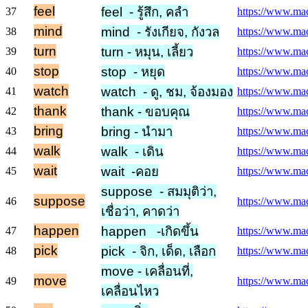
feel
feel - รู้สึก, คลำ
37
https://www.macm
mind
mind - รังเกียจ, กังวล
38
https://www.mac
turn
turn - หมุน, เลี้ยว
39
https://www.macm
stop
stop - หยุด
40
https://www.macm
watch
watch - ดู, ชม, จ้องมอง
41
https://www.mac
thank
thank - ขอบคุณ
42
https://www.mac
bring
bring - นำมา
43
https://www.macm
walk
walk - เดิน
44
https://www.mac
wait
wait -คอย
45
https://www.mac
suppose - สมมุติว่า,
suppose
46
https://www.mac
เชื่อว่า, คาดว่า
happen
happen -เกิดขึ้น
47
https://www.mac
pick
pick - จิก, เด็ด, เลือก
48
https://www.mac
move - เคลื่อนที่,
move
49
https://www.mac
เคลื่อนไหว