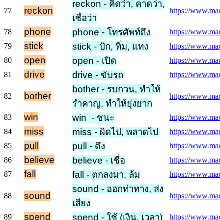
reckon - คิดว่า, คาดว่า,
reckon
77
https://www.mac
เชื่อว่า
phone
phone - โทรศัพท์ถึง
78
https://www.mac
stick
stick - ปัก, ทิ่ม, แทง
79
https://www.macm
open
open - เปิด
80
https://www.mac
drive
drive - ขับรถ
81
https://www.macm
bother - รบกวน, ทำให้
bother
82
https://www.mac
รำคาญ, ทำให้ยุ่งยาก
win
win - ชนะ
83
https://www.mac
miss
miss - ผิดไป, พลาดไป
84
https://www.mac
pull
pull - ดึง
85
https://www.macm
believe
believe - เชื่อ
86
https://www.macm
fall
fall - ตกลงมา, ล้ม
87
https://www.macm
sound - ออกท่าทาง, ส่ง
sound
88
https://www.mac
เสียง
spend
spend - ใช้ (เงิน, เวลา)
89
https://www.mac