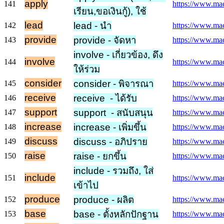
apply
141
https://www.mac
เรียน,ขอเงินกู้), ใช้
lead
lead - นำ
142
https://www.macm
provide
provide - จัดหา
143
https://www.mac
involve - เกี่ยวข้อง, ดึง
involve
144
https://www.mac
ให้ร่วม
consider
consider - พิจารณา
145
https://www.mac
receive
receive - ได้รับ
146
https://www.macm
support
support - สนับสนุน
147
https://www.mac
increase
increase - เพิ่มขึ้น
148
https://www.macm
discuss
discuss - อภิปราย
149
https://www.macm
raise
raise - ยกขึ้น
150
https://www.macm
include - รวมถึง, ใส่
include
151
https://www.macm
เข้าไป
produce
produce - ผลิต
152
https://www.mac
base
base - ตั้งหลักปักฐาน
153
https://www.mac