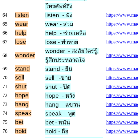
โทรศัพท์ถึง
listen
listen - ฟัง
64
https://www.macm
wear
wear - สวม
65
https://www.mac
help
help - ช่วยเหลือ
66
https://www.mac
lose
lose - ทำหาย
67
https://www.macm
wonder - สงสัยใคร่รู้,
wonder
68
https://www.mac
รู้สึกประหลาดใจ
stand
stand - ยืน
69
https://www.macm
sell
sell -ขาย
70
https://www.macm
shut
shut - ปิด
71
https://www.macm
hope
hope - หวัง
72
https://www.mac
hang
hang - แขวน
73
https://www.mac
speak
speak - พูด
74
https://www.mac
bet
bet - พนัน
75
https://www.macm
hold
hold - ถือ
76
https://www.mac