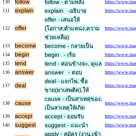
follow
follow - ตามหลัง
130
https://www.mac
explain
explain -อธิบาย
131
https://www.macm
offer - เสนอให้
offer
(โอกาส,ตำแหน่ง,ความ
132
https://www.macm
ช่วยเหลือ)
become
become - กลายเป็น
133
https://www.mac
begin
begin - เริ่ม
134
https://www.mac
tend
tend - ค่อนข้างจะ, ดูแล
135
https://www.mac
answer
answer - ตอบ
136
https://www.mac
deal - แจกไพ่, ซื้อ
deal
137
https://www.macm
ขาย(ยาเสพติด),ให้
cause - เป็นสาเหตุของ,
cause
138
https://www.mac
เป็นสาเหตุให้เกิด
accept
accept - ยอมรับ
139
https://www.mac
suggest
suggest - แนะนำ
140
https://www.mac
apply - สมัคร (งาน,เข้า