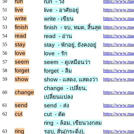
run
run - วิ่ง
50
https://www.mac
live
live - อาศัยอยู่
51
https://www.macm
write
write - เขียน
52
https://www.macm
finish
finish - จบ, หมด, สิ้นสุด
53
https://www.macm
read
read - อ่าน
54
https://www.mac
stay
stay - พักอยู่, ยังคงอยู่
55
https://www.macm
love
love - รัก
56
https://www.mac
seem
seem - ดูเหมือนว่า
57
https://www.mac
forget
forget - ลืม
58
https://www.macm
show
show - แสดง, แสดงว่า
59
https://www.mac
change - เปลี่ยน,
change
60
https://www.mac
เปลี่ยนแปลง
send
send - ส่ง
61
https://www.mac
cut
cut - ตัด
62
https://www.macm
ring - ล้อม, เขียนวงกลม
ring
รอบ, สั่น(กระดิ่ง),
63
https://www.macm