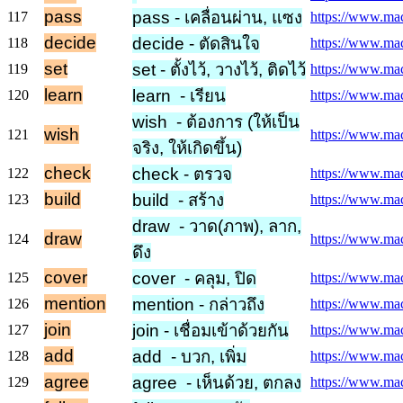
pass
pass - เคลื่อนผ่าน, แซง
117
https://www.mac
decide
decide - ตัดสินใจ
118
https://www.mac
set
set - ตั้งไว้, วางไว้, ติดไว้
119
https://www.macm
learn
learn - เรียน
120
https://www.macm
wish - ต้องการ (ให้เป็น
wish
121
https://www.mac
จริง, ให้เกิดขึ้น)
check
check - ตรวจ
122
https://www.mac
build
build - สร้าง
123
https://www.macm
draw - วาด(ภาพ), ลาก,
draw
124
https://www.mac
ดึง
cover
cover - คลุม, ปิด
125
https://www.mac
mention
mention - กล่าวถึง
126
https://www.mac
join
join - เชื่อมเข้าด้วยกัน
127
https://www.macm
add
add - บวก, เพิ่ม
128
https://www.mac
agree
agree - เห็นด้วย, ตกลง
129
https://www.mac