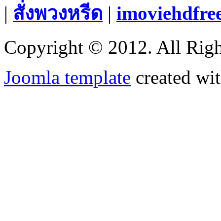
|
สั่งพวงหรีด
|
imoviehdfre
Copyright © 2012. All Righ
Joomla template
created wit