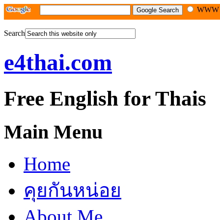
WW
Search
e4thai.com
Free English for Thais
Main Menu
Home
คุยกันหน่อย
About Me