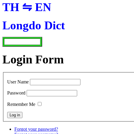
TH ⇋ EN
Longdo Dict
Login Form
User Name
Password
Remember Me
Forgot your password?