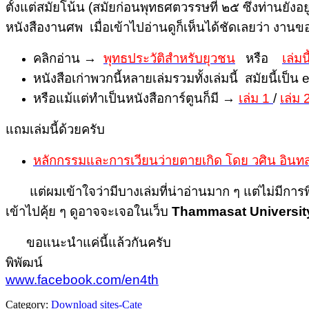
ตั้งแต่สมัยโน้น (สมัยก่อนพุทธศตวรรษที่ ๒๕ ซึ่งท่านยังอ
หนังสืองานศพ เมื่อเข้าไปอ่านดูก็เห็นได้ชัดเลยว่า งา
คลิกอ่าน →
พุทธประวัติสำหรับยุวชน
หรือ
เล่มนี
หนังสือเก่าพวกนี้หลายเล่มรวมทั้งเล่มนี้ สมัยนี้เป
หรือแม้แต่ทำเป็นหนังสือการ์ตูนก็มี →
เล่ม 1
/
เล่ม 
แถมเล่มนี้ด้วยครับ
หลักกรรมและการเวียนว่ายตายเกิด โดย วศิน อินท
แต่ผมเข้าใจว่ามีบางเล่มที่น่าอ่านมาก ๆ แต่ไม่มีกา
เข้าไปคุ้ย ๆ ดูอาจจะเจอใน
เว็บ
Thammasat University 
ขอแนะนำแค่นี้แล้วกันครับ
พิพัฒน์
www.facebook.com/en4th
Category:
Download sites-Cate