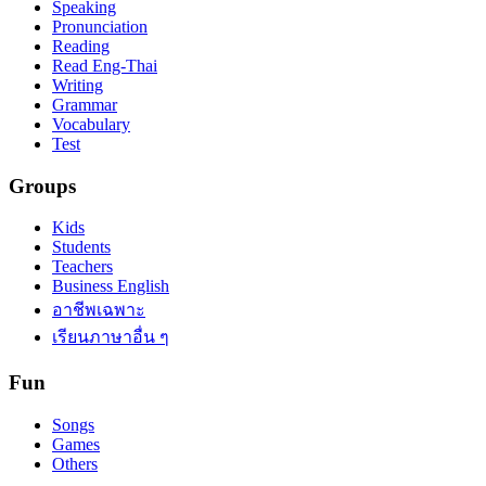
Speaking
Pronunciation
Reading
Read Eng-Thai
Writing
Grammar
Vocabulary
Test
Groups
Kids
Students
Teachers
Business English
อาชีพเฉพาะ
เรียนภาษาอื่น ๆ
Fun
Songs
Games
Others