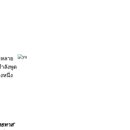
ลดหลาย
ำลังพูด
งหนึ่ง
ุทธทาส
"