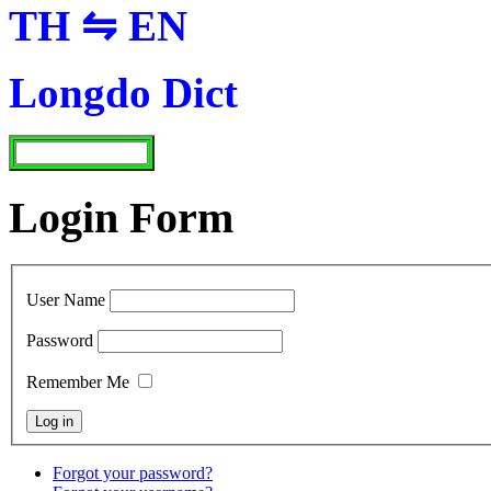
TH ⇋ EN
Longdo Dict
Login Form
User Name
Password
Remember Me
Forgot your password?