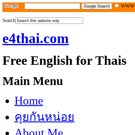
WW
Search
e4thai.com
Free English for Thais
Main Menu
Home
คุยกันหน่อย
About Me