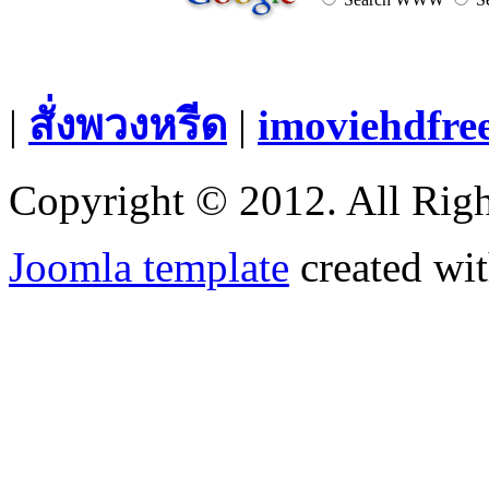
|
สั่งพวงหรีด
|
imoviehdfre
Copyright © 2012. All Righ
Joomla template
created wit