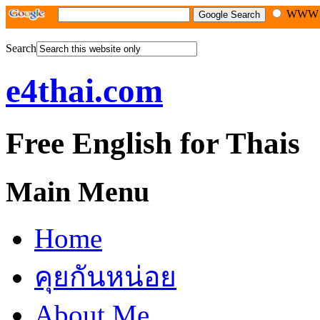
WW
Search
e4thai.com
Free English for Thais
Main Menu
Home
คุยกันหน่อย
About Me