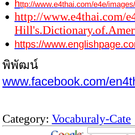
h
ttp://www.e4thai.com/e4e/imag
http://www.e4thai.com/
Hill's.Dictionary.of.Ame
https://www.englishpage.com
พิพัฒน์
www.facebook.com/en4t
Category:
Vocaburaly-Cate