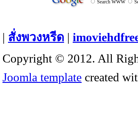
Search WWW
Se
|
สั่งพวงหรีด
|
imoviehdfre
Copyright © 2012. All Righ
Joomla template
created wit