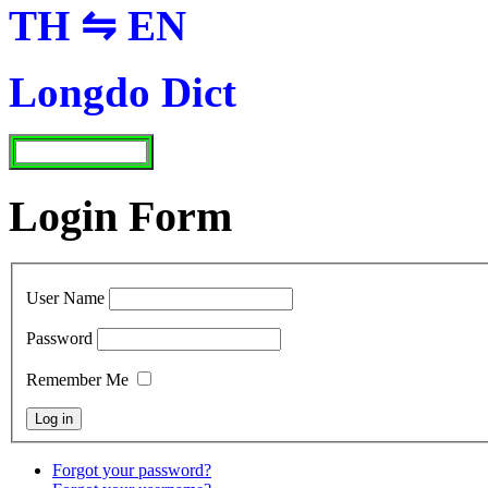
TH ⇋ EN
Longdo Dict
Login Form
User Name
Password
Remember Me
Forgot your password?