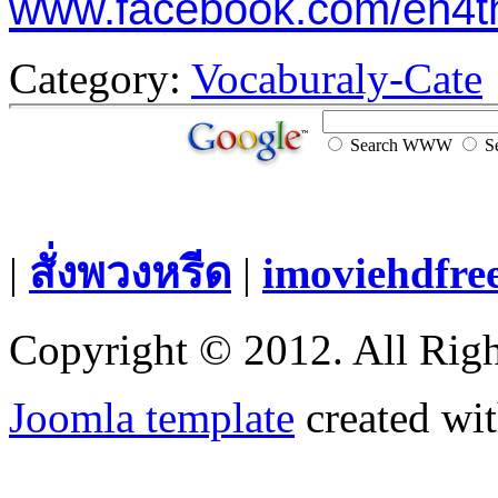
www.facebook.com/en4t
Category:
Vocaburaly-Cate
Search WWW
Se
|
สั่งพวงหรีด
|
imoviehdfre
Copyright © 2012. All Righ
Joomla template
created wit