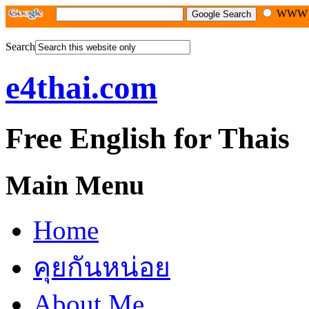
WW
Search
e4thai.com
Free English for Thais
Main Menu
Home
คุยกันหน่อย
About Me