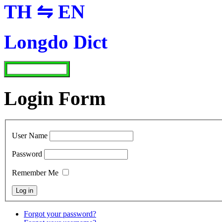
TH ⇋ EN
Longdo Dict
Login Form
User Name
Password
Remember Me
Forgot your password?