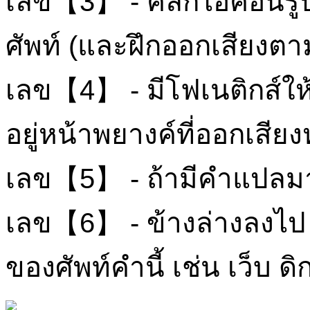
เลข【3】 - คลิกไอคอนรูปล
ศัพท์ (และฝึกออกเสียงตา
เลข【4】 - มีโฟเนติกส์ให้
อยู่หน้าพยางค์ที่ออกเสียง
เลข【5】 - ถ้ามีคำแปลมากกว
เลข【6】 - ข้างล่างลงไป อ
ของศัพท์คำนี้ เช่น เว็บ 