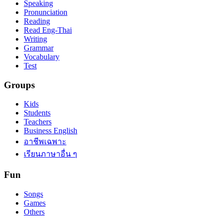
Speaking
Pronunciation
Reading
Read Eng-Thai
Writing
Grammar
Vocabulary
Test
Groups
Kids
Students
Teachers
Business English
อาชีพเฉพาะ
เรียนภาษาอื่น ๆ
Fun
Songs
Games
Others