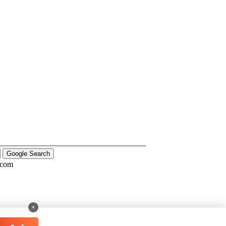
.com
×