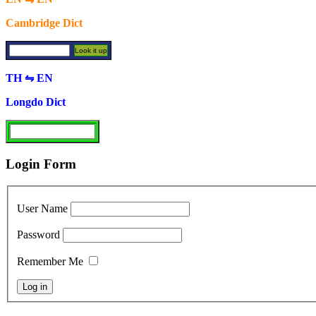
Cambridge Dict
TH ⇋ EN
Longdo Dict
Login Form
User Name
Password
Remember Me