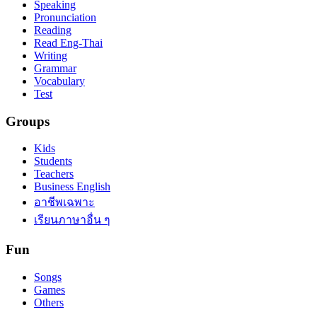
Speaking
Pronunciation
Reading
Read Eng-Thai
Writing
Grammar
Vocabulary
Test
Groups
Kids
Students
Teachers
Business English
อาชีพเฉพาะ
เรียนภาษาอื่น ๆ
Fun
Songs
Games
Others