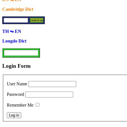
Cambridge Dict
TH ⇋ EN
Longdo Dict
Login Form
User Name
Password
Remember Me