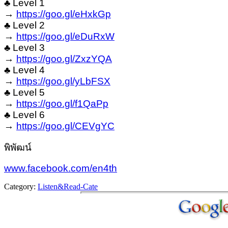
♣ Level 1
→
https://goo.gl/eHxkGp
♣ Level 2
→
https://goo.gl/eDuRxW
♣ Level 3
→
https://goo.gl/ZxzYQA
♣ Level 4
→
https://goo.gl/yLbFSX
♣ Level 5
→
https://goo.gl/f1QaPp
♣ Level 6
→
https://goo.gl/CEVgYC
พิพัฒน์
www.facebook.com/en4th
Category:
Listen&Read-Cate