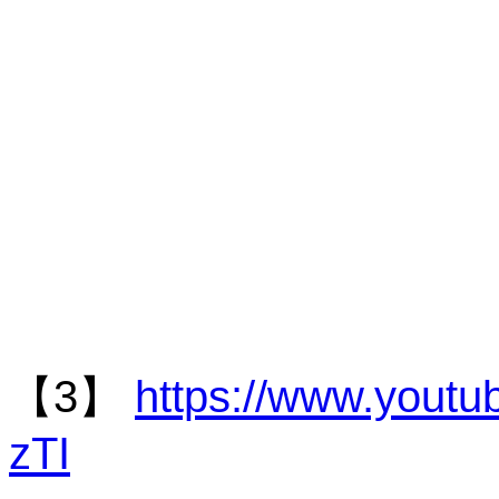
【3】
https://www.yout
zTI