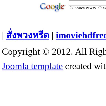
Search WWW
Se
|
สั่งพวงหรีด
|
imoviehdfre
Copyright © 2012. All Righ
Joomla template
created wit