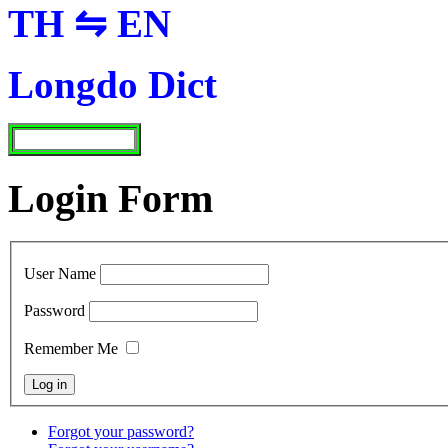
TH ⇋ EN
Longdo Dict
Login Form
User Name
Password
Remember Me
Forgot your password?