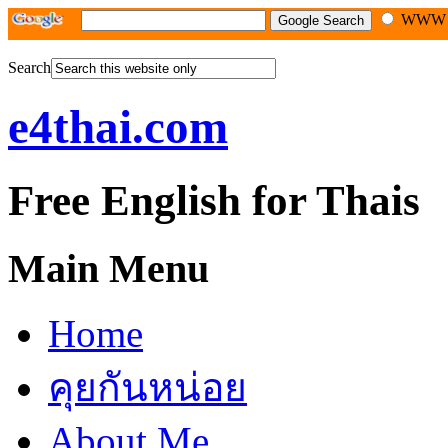
WW
Search
e4thai.com
Free English for Thais
Main Menu
Home
คุยกันหน่อย
About Me