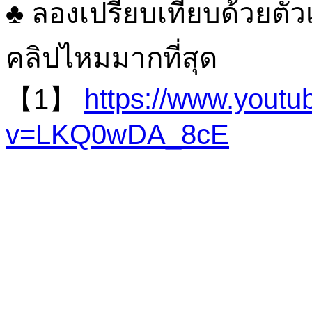
♣ ลองเปรียบเทียบด้วยตัว
คลิปไหมมากที่สุด
【1】
https://www.yout
v=LKQ0wDA_8cE