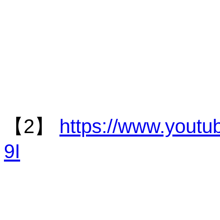
【2】
https://www.you
9I