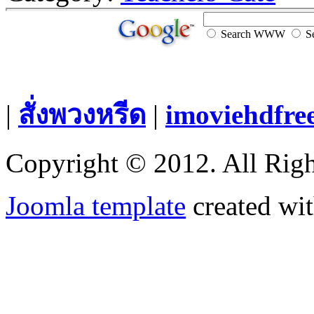
Search WWW
Se
|
สั่งพวงหรีด
|
imoviehdfre
Copyright © 2012. All Righ
Joomla template
created wit