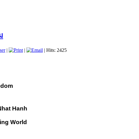
ม
ser
|
|
| Hits: 2425
isdom
Nhat Hanh
ing World