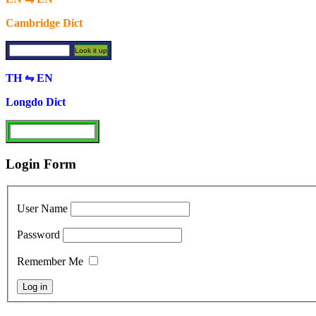
Cambridge Dict
TH ⇋ EN
Longdo Dict
Login Form
User Name
Password
Remember Me