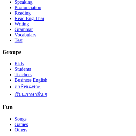
Speaking
Pronunciation
Reading
Read Eng-Thai
Writing
Grammar
Vocabulary
Test
Groups
Kids
Students
Teachers
Business English
อาชีพเฉพาะ
เรียนภาษาอื่น ๆ
Fun
Songs
Games
Others