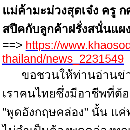
แม่ค้ามะม่วงสุดเจ๋ง ครู
สปีคกับลูกค้าฝรั่งสนั่นแผ
==>
https://www.khaosod
thailand/news_2231549
ขอชวนให้ท่านอ่านข่าวนี
เราคนไทยซึ่งมีอาชีพที่ต้อ
"พูดอังกฤษคล่อง" นั้น แ