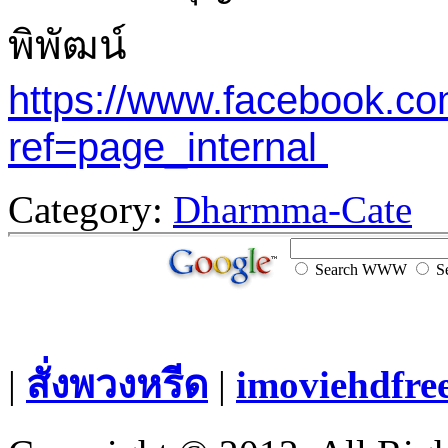
พิพัฒน์
https://www.facebook.co
ref=page_internal
Category:
Dharmma-Cate
Search WWW
Se
|
สั่งพวงหรีด
|
imoviehdfre