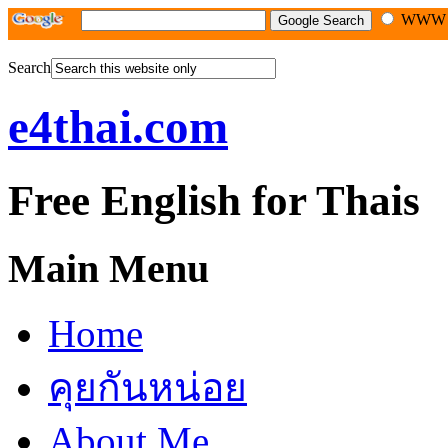
WW
Search
e4thai.com
Free English for Thais
Main Menu
Home
คุยกันหน่อย
About Me