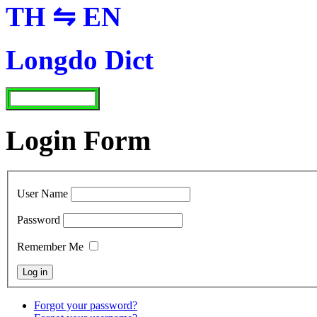
TH ⇋ EN
Longdo Dict
Login Form
User Name
Password
Remember Me
Forgot your password?