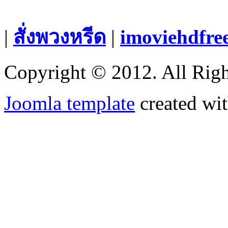
|
สั่งพวงหรีด
|
imoviehdfre
Copyright © 2012. All Righ
Joomla template
created wit