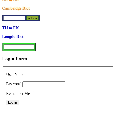
Cambridge Dict
TH ⇋ EN
Longdo Dict
Login Form
User Name
Password
Remember Me