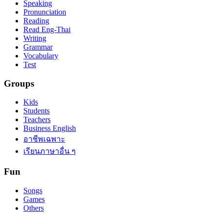
Speaking
Pronunciation
Reading
Read Eng-Thai
Writing
Grammar
Vocabulary
Test
Groups
Kids
Students
Teachers
Business English
อาชีพเฉพาะ
เรียนภาษาอื่น ๆ
Fun
Songs
Games
Others