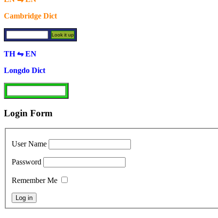
Cambridge Dict
TH ⇋ EN
Longdo Dict
Login Form
User Name
Password
Remember Me