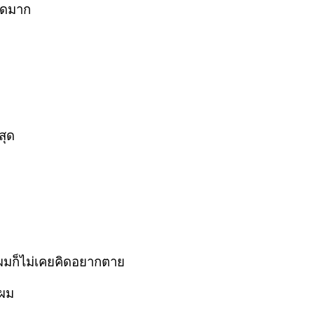
ม็ดมาก
สุด
 ผมก็ไม่เคยคิดอยากตาย
 ผม