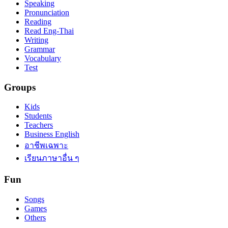
Speaking
Pronunciation
Reading
Read Eng-Thai
Writing
Grammar
Vocabulary
Test
Groups
Kids
Students
Teachers
Business English
อาชีพเฉพาะ
เรียนภาษาอื่น ๆ
Fun
Songs
Games
Others