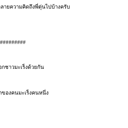
ลายความคิดถึงพี่ตุ่นไปบ้างครับ
#########
ะบอกชาวมะเร็งด้วยกัน
สึกของคนมะเร็งคนหนึ่ง
ต