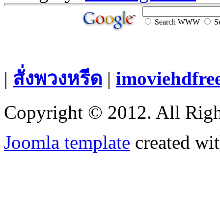
Search WWW
Se
|
สั่งพวงหรีด
|
imoviehdfre
Copyright © 2012. All Righ
Joomla template
created wit