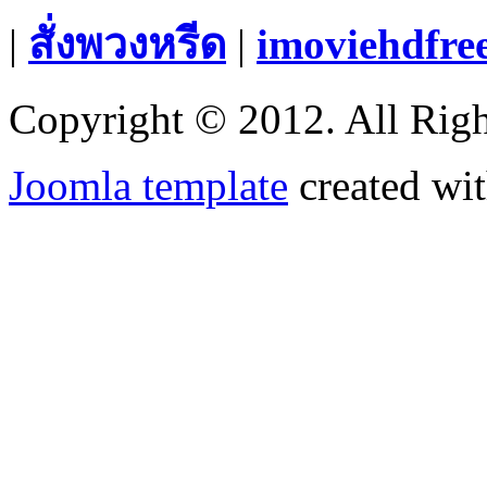
|
สั่งพวงหรีด
|
imoviehdfre
Copyright © 2012. All Righ
Joomla template
created wit