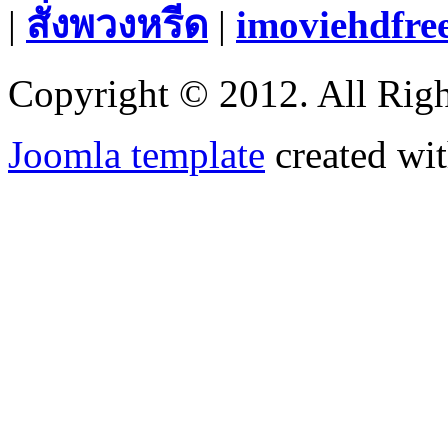
|
สั่งพวงหรีด
|
imoviehdfre
Copyright © 2012. All Righ
Joomla template
created wit