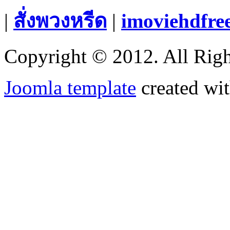
|
สั่งพวงหรีด
|
imoviehdfre
Copyright © 2012. All Righ
Joomla template
created wit