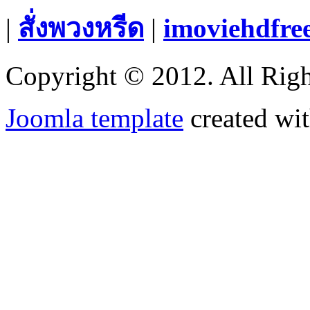
|
สั่งพวงหรีด
|
imoviehdfre
Copyright © 2012. All Righ
Joomla template
created wit