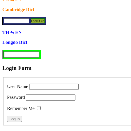
Cambridge Dict
TH ⇋ EN
Longdo Dict
Login Form
User Name
Password
Remember Me