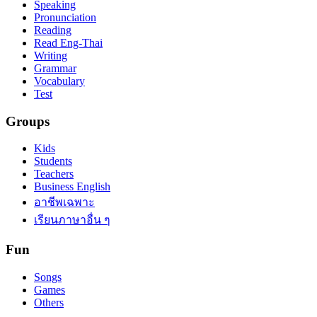
Speaking
Pronunciation
Reading
Read Eng-Thai
Writing
Grammar
Vocabulary
Test
Groups
Kids
Students
Teachers
Business English
อาชีพเฉพาะ
เรียนภาษาอื่น ๆ
Fun
Songs
Games
Others