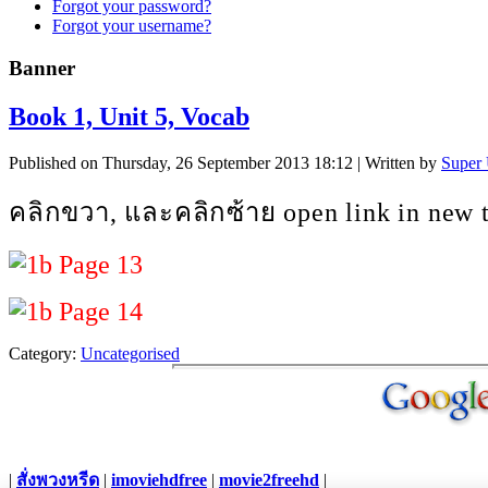
Forgot your password?
Forgot your username?
Banner
Book 1, Unit 5, Vocab
Published on Thursday, 26 September 2013 18:12
|
Written by
Super 
คลิกขวา
,
และคลิกซ้าย
open link in new 
Category:
Uncategorised
|
สั่งพวงหรีด
|
imoviehdfree
|
movie2freehd
|