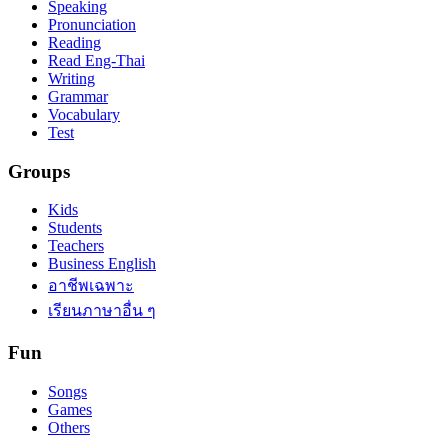
Speaking
Pronunciation
Reading
Read Eng-Thai
Writing
Grammar
Vocabulary
Test
Groups
Kids
Students
Teachers
Business English
อาชีพเฉพาะ
เรียนภาษาอื่น ๆ
Fun
Songs
Games
Others