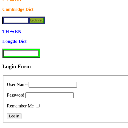
Cambridge Dict
TH ⇋ EN
Longdo Dict
Login Form
User Name
Password
Remember Me