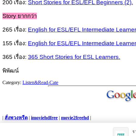
200 เรื่อง:
Short Stories for ESL/EFL Beginners (2).
Story ยากกว่า
265 เรื่อง:
English for ESL/EFL Intermediate Learner
155 เรื่อง:
English for ESL/EFL Intermediate Learner
365 เรื่อง:
365 Short Stories for ESL Learners.
พิพัฒน์
Category:
Listen&Read-Cate
|
สั่งพวงหรีด
|
imoviehdfree
|
movie2freehd
|
Copyright © 2012. All Rights Reserved.
ร