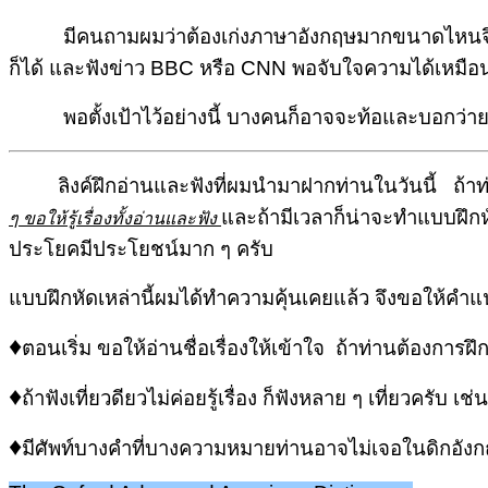
มีคนถามผมว่าต้องเก่งภาษาอังกฤษมากขนาดไหนจึงจะ
ก็ได้ และฟังข่าว
BBC
หรือ
CNN
พอจับใจความได้เหมือนฟั
พอตั้งเป้าไว้อย่างนี้ บางคนก็อาจจะท้อและบอกว่ายากซึ
ลิงค์ฝึกอ่านและฟังที่ผมนำมาฝากท่านในวันนี้ ถ้าท่านอ่านร
และถ้ามีเวลาก็น่าจะทำแบบฝึกหัด
ๆ ขอให้รู้เรื่องทั้งอ่านและฟัง
ประโยคมีประโยชน์มาก ๆ ครับ
แบบฝึกหัดเหล่านี้ผมได้ทำความคุ้นเคยแล้ว จึงขอให้คำแน
♦
ตอนเริ่ม ขอให้อ่านชื่อเรื่องให้เข้าใจ ถ้าท่านต้องการฝึก
♦
ถ้าฟังเที่ยวดียวไม่ค่อยรู้เรื่อง ก็ฟังหลาย ๆ เที่ยวครับ เ
♦
มีศัพท์บางคำที่บางความหมายท่านอาจไม่เจอในดิกอังกฤ