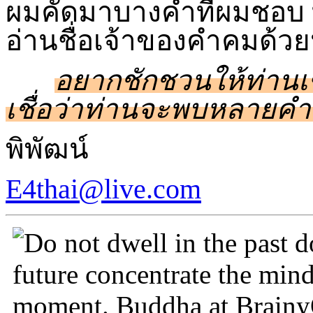
ผมคัดมาบางคำที่ผมชอบ ท
อ่านชื่อเจ้าของคำคมด้ว
อยากชักชวนให้ท่าน
เชื่อว่าท่านจะพบหลายคำ
พิพัฒน์
E4thai@live.com