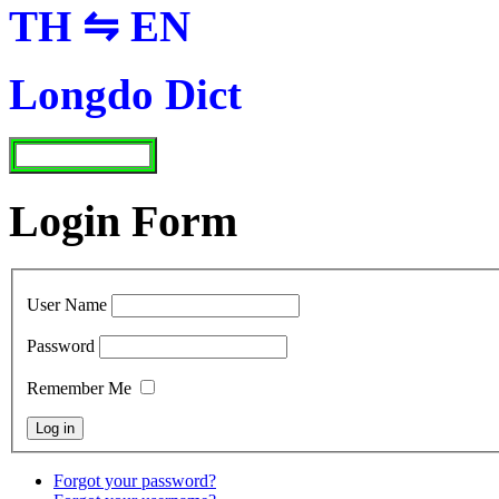
TH ⇋ EN
Longdo Dict
Login Form
User Name
Password
Remember Me
Forgot your password?