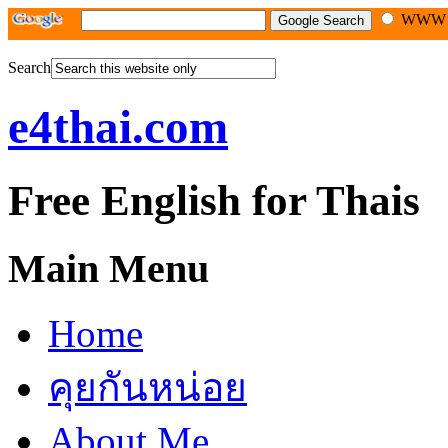
WW
Search
e4thai.com
Free English for Thais
Main Menu
Home
คุยกันหน่อย
About Me