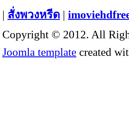
|
สั่งพวงหรีด
|
imoviehdfre
Copyright © 2012. All Righ
Joomla template
created wit