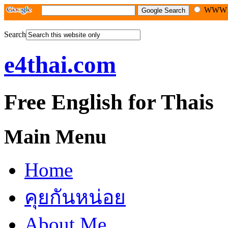
WW
Search
e4thai.com
Free English for Thais
Main Menu
Home
คุยกันหน่อย
About Me