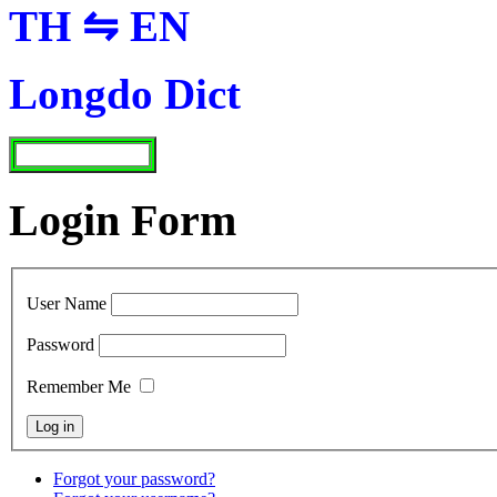
TH ⇋ EN
Longdo Dict
Login Form
User Name
Password
Remember Me
Forgot your password?