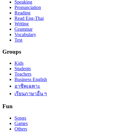
Speaking
Pronunciation
Reading
Read Eng-Thai
Writing
Grammar
Vocabulary
Test
Groups
Kids
Students
Teachers
Business English
อาชีพเฉพาะ
เรียนภาษาอื่น ๆ
Fun
Songs
Games
Others