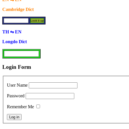
Cambridge Dict
TH ⇋ EN
Longdo Dict
Login Form
User Name
Password
Remember Me