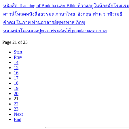
หนังสือ Teaching of Buddha และ Bible ที่วางอยู่ในห้องพักโรงแร
ดาวน์โหลดหนังสือธรรมะ ภาษาไทย+อังกฤษ ท่าน ว.วชิรเมธี
คำคม ในภาพ ท่านอาจารย์พุทธทาส ภิกขุ
หลวงพ่อโต-หลวงปู่ทวด พระสงฆ์ที่ popular ตลอดกาล
Page 21 of 23
Start
Prev
14
15
16
17
18
19
20
21
22
23
Next
End