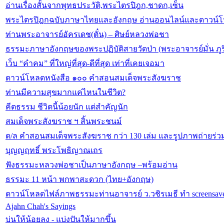
อ่านเรื่องสั้นจากพุทธประวัติ,พระไตรปิฎก,ชาดก,เซ็น
พระไตรปิฎกฉบับภาษาไทยและอังกฤษ อ่านออนไลน์และดาวน์
ท่านพระอาจารย์อัครเดช(ตั๋น) – ศิษย์หลวงพ่อชา
ธรรมะภาษาอังกฤษของพระปฏิบัติสายวัดป่า (พระอาจารย์มั่น ภูร
เว็บ “คำคม” ที่ใหญ่ที่สุด-ดีที่สุด เท่าที่เคยเจอมา
ดาวน์โหลดหนังสือ ๑๐๐ คำสอนสมเด็จพระสังฆราช
ท่านมีความสุขมากแค่ไหนในชีวิต?
คีตธรรม ชีวิตนี้น้อยนัก แต่สำคัญนัก
สมเด็จพระสังฆราช ฯ สิ้นพระชนม์
ด/ล คำสอนสมเด็จพระสังฆราช กว่า 130 เล่ม และรูปภาพถ่ายร่
บุญญฤทธิ์ พระโพธิญาณเถร
ฟังธรรมะหลวงพ่อชาเป็นภาษาอังกฤษ –พร้อมอ่าน
ธรรมะ 11 หน้า พกพาสะดวก (ไทย+อังกฤษ)
ดาวน์โหลดไฟล์ภาพธรรมะท่านอาจารย์ ว.วชิรเมธี ทำ screensav
Ajahn Chah's Sayings
บ่นให้น้อยลง - แบ่งปันให้มากขึ้น